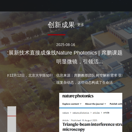
创新成果
更多
2025-08-16
2025-
像线
Nature Photonics | 席鹏课题组开发三角结构光照
P
明显微镜，引领活...
策略
知行
信息来源：席鹏教授团队 时空解析需求 亚细胞结构在空间与时间尺度上呈
信息来
现复杂动态，这些动态构成了生命活...
北大-