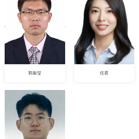
郭振玺
任君