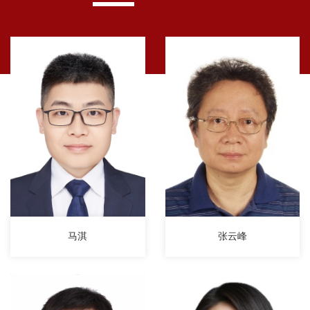
马淇
张云峰