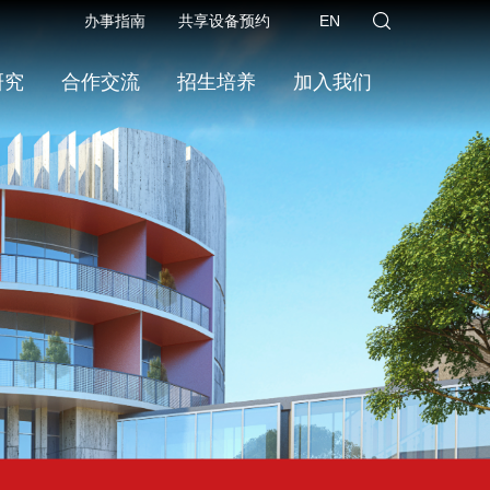
办事指南
共享设备预约
EN
研究
合作交流
招生培养
加入我们
首页
>>
科研设施
>>
设施简介