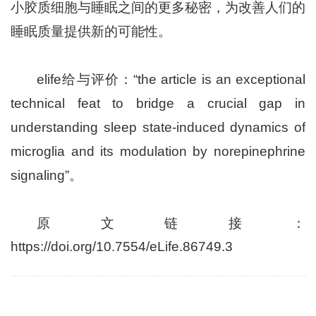
小胶质细胞与睡眠之间的更多秘密，为改善人们的
睡眠质量提供新的可能性。
elife给与评价：“the article is an exceptional
technical feat to bridge a crucial gap in
understanding sleep state-induced dynamics of
microglia and its modulation by norepinephrine
signaling”。
原文链接：
https://doi.org/10.7554/eLife.86749.3